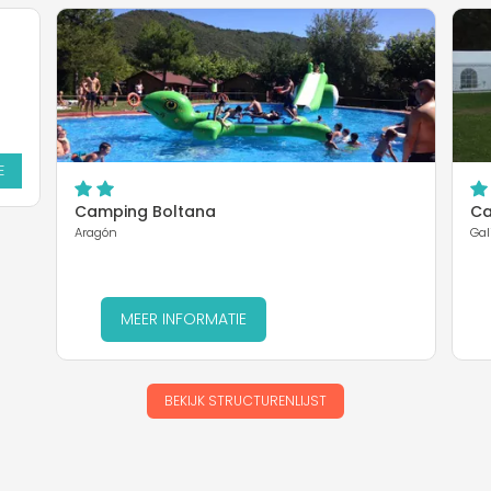
E
Camping Boltana
Ca
Aragón
Gal
MEER INFORMATIE
BEKIJK STRUCTURENLIJST