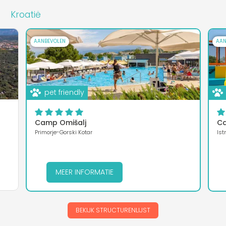
Kroatië
AANBEVOLEN
AAN
pet friendly
Camp Omišalj
Ca
Primorje-Gorski Kotar
Istr
MEER INFORMATIE
BEKIJK STRUCTURENLIJST