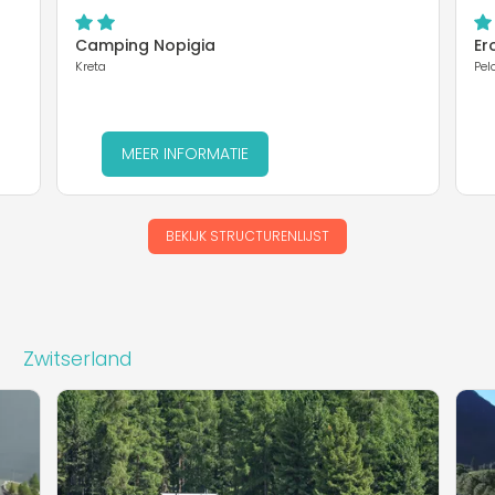
Camping Nopigia
Er
Kreta
Pel
MEER INFORMATIE
BEKIJK STRUCTURENLIJST
Zwitserland