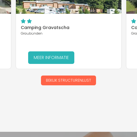
Camping Gravatscha
Ca
Graubünden
Gr
MEER INFORMATIE
BEKIJK STRUCTURENLIJST