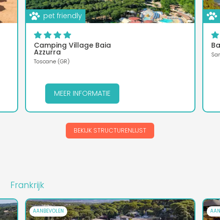
pet friendly
Camping Village Baia
Ba
Azzurra
Sar
Toscane (GR)
MEER INFORMATIE
BEKIJK STRUCTURENLIJST
Frankrijk
AANBEVOLEN
AAN