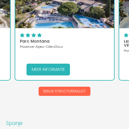
Parc Montana
Le
Vi
Provence-Alpes-Côte d'Azur
Pro
MEER INFORMATIE
BEKIJK STRUCTURENLIJST
Spanje