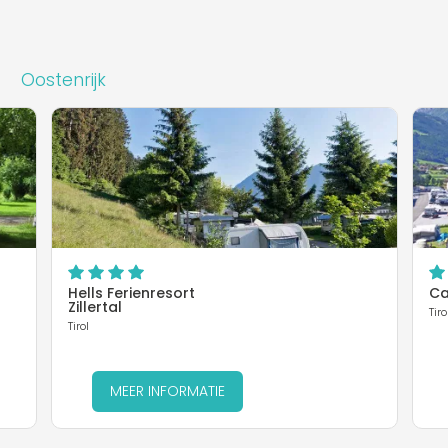
Oostenrijk
Hells Ferienresort
Ca
Zillertal
Tiro
Tirol
MEER INFORMATIE