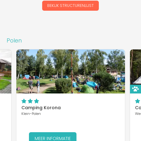
BEKIJK STRUCTURENLIJST
Polen
Camping Korona
Ca
Klein-Polen
We
MEER INFORMATIE