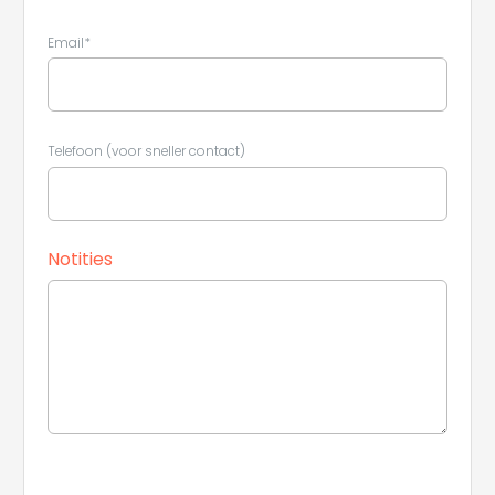
Leaflet
|
©
Koobcamp S.r.l.
Email*
Telefoon (voor sneller contact)
Notities