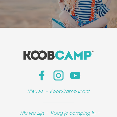
Nieuws
-
KoobCamp krant
Wie we zijn
-
Voeg je camping in
-