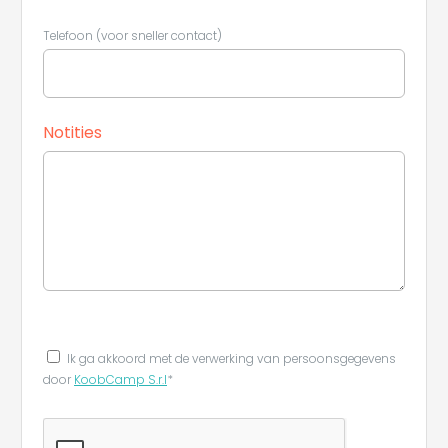
Telefoon (voor sneller contact)
Notities
Ik ga akkoord met de verwerking van persoonsgegevens
door
KoobCamp S.r.l
*