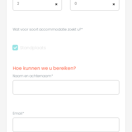
2
0
×
×
Wat voor soort accommodatie zoekt u?*
Standplaats
Hoe kunnen we u bereiken?
Naam en achternaam*
Email*
Leaflet
|
©
Koobcamp S.r.l.