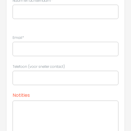
Naam en achternaam*
Leaflet
|
©
Koobcamp S.r.l.
Email*
Telefoon (voor sneller contact)
Notities