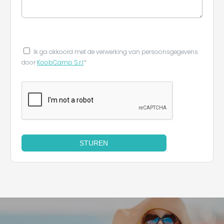
Ik ga akkoord met de verwerking van persoonsgegevens
door
KoobCamp S.r.l
*
STUREN