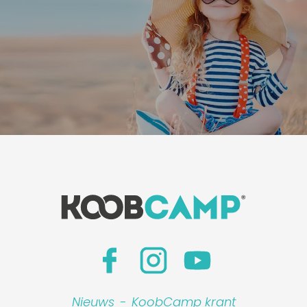
Nieuws
-
KoobCamp krant