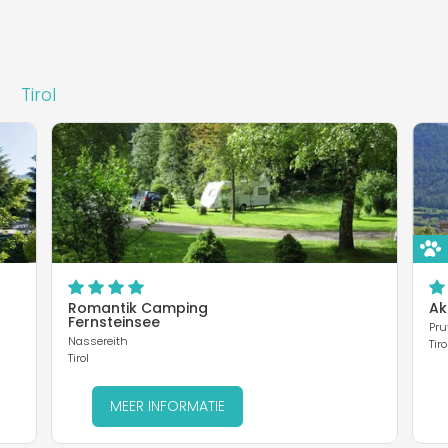
Tirol
Romantik Camping
Ak
Fernsteinsee
Pru
Nassereith
Tiro
Tirol
MEER INFORMATIE