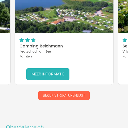
Camping Reichmann
Se
Keutschach am See
Vil
Kärnten
Kär
MEER INFORMATIE
BEKIJK STRUCTURENLIJST
Oberösterreich