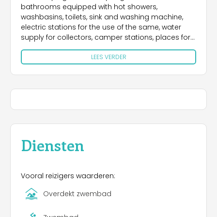
bathrooms equipped with hot showers,
washbasins, toilets, sink and washing machine,
electric stations for the use of the same, water
supply for collectors, camper stations, places for
waste disposal. Set in a beautiful campsite, the
LEES VERDER
caravans and bungalows offer all the comforts for
nature lovers but, while maintaining the spirit of
the camper, offer the basic conditions of a home.
The residential caravans are installed in a private
area suitable for this type of equipment, in order
to be separated from the camping area, and in
this area it is not possible to install tents and other
equipment.
Diensten
Vooral reizigers waarderen:
Overdekt zwembad