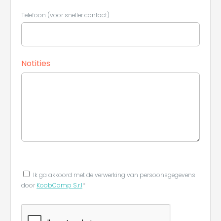
Telefoon (voor sneller contact)
Notities
Ik ga akkoord met de verwerking van persoonsgegevens
door
KoobCamp S.r.l
*