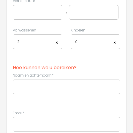
Verblijfsduur
→
Volwassenen
Kinderen
2
0
×
×
Leaflet
|
©
Koobcamp S.r.l.
Hoe kunnen we u bereiken?
Naam en achternaam*
Email*