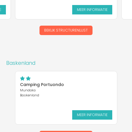
E
MEER INFORMATIE
BEKIJK STRUCTURENLIJST
Baskenland
Camping Portuondo
Mundaka
Baskenland
MEER INFORMATIE