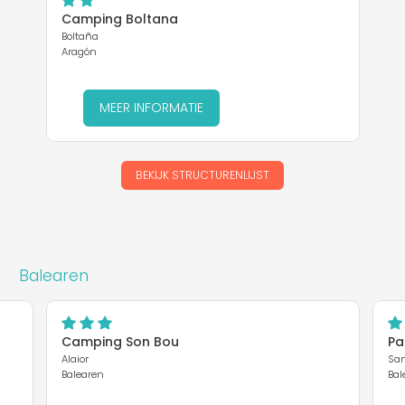
Camping Boltana
Boltaña
Aragón
MEER INFORMATIE
BEKIJK STRUCTURENLIJST
Balearen
Camping Son Bou
Pa
Alaior
San
Balearen
Bal