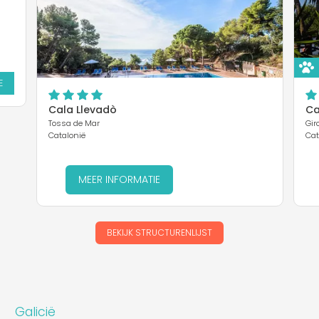
E
Cala Llevadò
Ca
Tossa de Mar
Gir
Catalonië
Cat
MEER INFORMATIE
BEKIJK STRUCTURENLIJST
Galicië