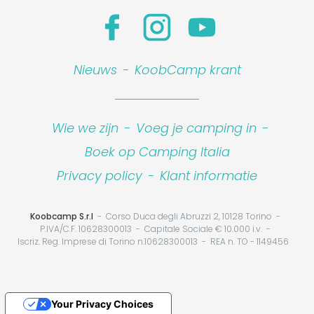
Nieuws
-
KoobCamp krant
Wie we zijn
-
Voeg je camping in
-
Boek op Camping Italia
Privacy policy
-
Klant informatie
Koobcamp S.r.l
Corso Duca degli Abruzzi 2, 10128 Torino
P.IVA/C.F. 10628300013
Capitale Sociale € 10.000 i.v.
Iscriz. Reg. Imprese di Torino n.10628300013
REA n. TO - 1149456
Your Privacy Choices