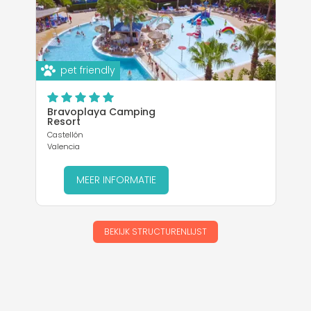
pet friendly
Bravoplaya Camping
Resort
Castellón
Valencia
MEER INFORMATIE
BEKIJK STRUCTURENLIJST