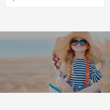
Leaflet
|
©
Koobcamp S.r.l.