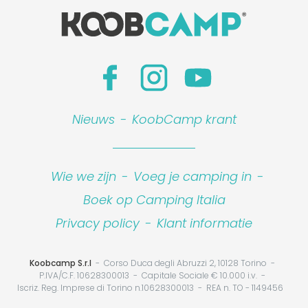
Nieuws
-
KoobCamp krant
Wie we zijn
-
Voeg je camping in
-
Boek op Camping Italia
Privacy policy
-
Klant informatie
Koobcamp S.r.l
Corso Duca degli Abruzzi 2, 10128 Torino
P.IVA/C.F. 10628300013
Capitale Sociale € 10.000 i.v.
Iscriz. Reg. Imprese di Torino n.10628300013
REA n. TO - 1149456