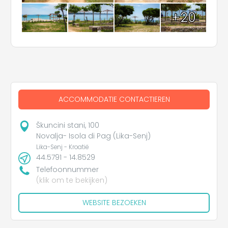
+20
ACCOMMODATIE CONTACTIEREN
Škuncini stani, 100
Novalja- Isola di Pag (Lika-Senj)
Lika-Senj - Kroatië
44.5791 - 14.8529
Telefoonnummer
(klik om te bekijken)
WEBSITE BEZOEKEN