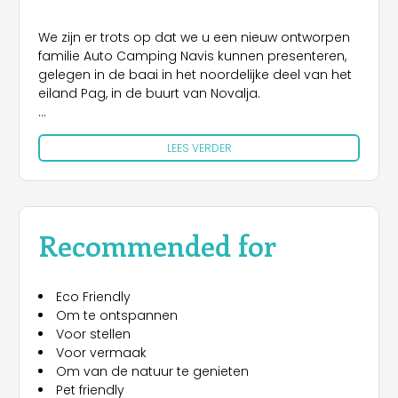
We zijn er trots op dat we u een nieuw ontworpen
familie Auto Camping Navis kunnen presenteren,
gelegen in de baai in het noordelijke deel van het
eiland Pag, in de buurt van Novalja.
Al is het maar 3 km van de stad Novalja
LEES VERDER
verwijderd, is het ver genoeg om de drukte van
het grote toeristencentrum niet te voelen en een
vakantie door te brengen in een natuurlijke en
ontspannen omgeving. Indien u zich wilt
ontspannen en ontsnappen aan het dagelijkse
Recommended for
leven en uw energie wil opladen in de zon, kan
Auto Camping Navis een aantrekkelijk en onlangs
gerenoveerd kiezelstrand u dit zeker bieden.
Eco Friendly
Om te ontspannen
Het eiland Pag is een Kroatisch eiland gelegen
Voor stellen
aan de noordelijke Adriatische Zee, en met het
Voor vermaak
oppervlakte is het eiland Pag het op vier na
Om van de natuur te genieten
grootste eiland in Kroatië, terwijl de kustlijn het
Pet friendly
meest ontwikkeld is in Kroatië. Het eiland staat