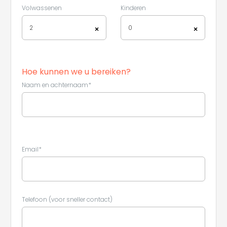
Volwassenen
Kinderen
2
0
×
×
Hoe kunnen we u bereiken?
Leaflet
|
©
Koobcamp S.r.l.
Naam en achternaam*
Email*
Telefoon (voor sneller contact)