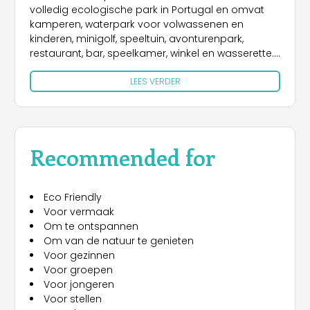
volledig ecologische park in Portugal en omvat
kamperen, waterpark voor volwassenen en
kinderen, minigolf, speeltuin, avonturenpark,
restaurant, bar, speelkamer, winkel en wasserette.
LEES VERDER
Het water park werd de eerste waarde worden
ontwikkeld en, samen met Campings, vormen een
complex van grote autonomie, waarbij iemand in
staat om te vinden wat ze nodig hebben zonder
het verlaten van het pand, vanuit het oogpunt van
Recommended for
de consumptie als het zal zijn view
vrijetijdsbesteding.
Eco Friendly
The Adventure Park , met sport beoefend in de
Voor vermaak
open en volledig in contact met de natuur, aan te
Om te ontspannen
moedigen socialiseren met vrienden en kennissen
Om van de natuur te genieten
van een echt gezonde manier. Alle activiteiten
Voor gezinnen
worden uitgevoerd in een modern gebouw, met
Voor groepen
veiligheid en professionaliteit, dus het plezier is uw
Voor jongeren
enige zorg.
Voor stellen