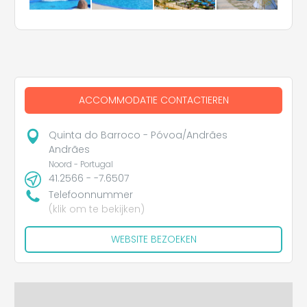
ACCOMMODATIE CONTACTIEREN
Quinta do Barroco - Póvoa/Andrães
Andrães
Noord - Portugal
41.2566 - -7.6507
Telefoonnummer
(klik om te bekijken)
WEBSITE BEZOEKEN