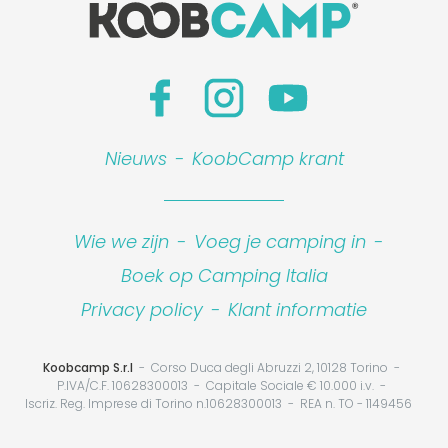
Nieuws
-
KoobCamp krant
Wie we zijn
-
Voeg je camping in
-
Boek op Camping Italia
Privacy policy
-
Klant informatie
Koobcamp S.r.l
Corso Duca degli Abruzzi 2, 10128 Torino
P.IVA/C.F. 10628300013
Capitale Sociale € 10.000 i.v.
Iscriz. Reg. Imprese di Torino n.10628300013
REA n. TO - 1149456