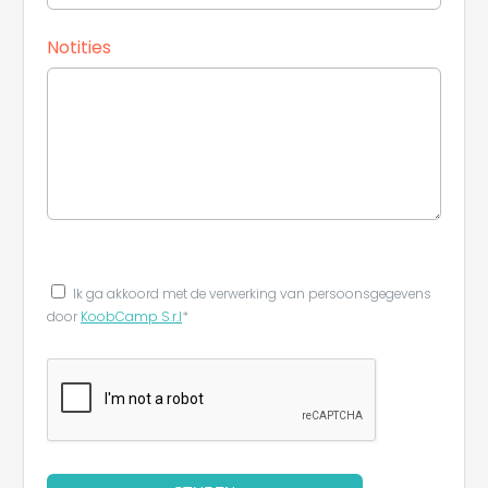
Notities
Ik ga akkoord met de verwerking van persoonsgegevens
door
KoobCamp S.r.l
*