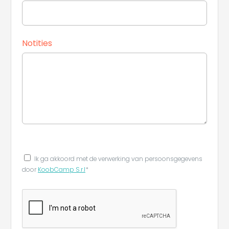
Notities
Ik ga akkoord met de verwerking van persoonsgegevens
door
KoobCamp S.r.l
*