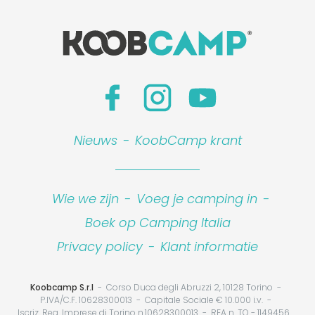
Nieuws
-
KoobCamp krant
Wie we zijn
-
Voeg je camping in
-
Boek op Camping Italia
Privacy policy
-
Klant informatie
Koobcamp S.r.l
Corso Duca degli Abruzzi 2, 10128 Torino
P.IVA/C.F. 10628300013
Capitale Sociale € 10.000 i.v.
Iscriz. Reg. Imprese di Torino n.10628300013
REA n. TO - 1149456