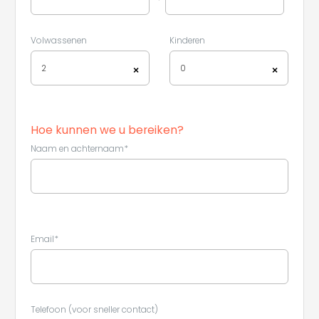
Volwassenen
Kinderen
2
0
×
×
Hoe kunnen we u bereiken?
Naam en achternaam*
Email*
Leaflet
|
©
Koobcamp S.r.l.
Telefoon (voor sneller contact)