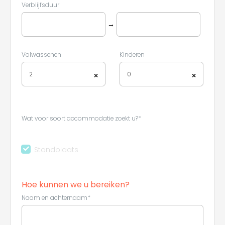
Verblijfsduur
→
Volwassenen
Kinderen
2
0
×
×
Wat voor soort accommodatie zoekt u?*
Standplaats
Hoe kunnen we u bereiken?
Naam en achternaam*