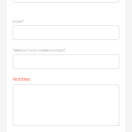
Leaflet
|
©
Koobcamp S.r.l.
Email*
Telefoon (voor sneller contact)
Notities