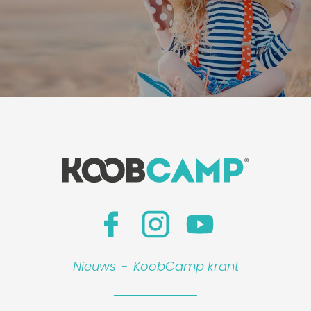
Nieuws
-
KoobCamp krant