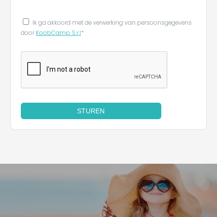
Ik ga akkoord met de verwerking van persoonsgegevens
door
KoobCamp S.r.l
*
STUREN