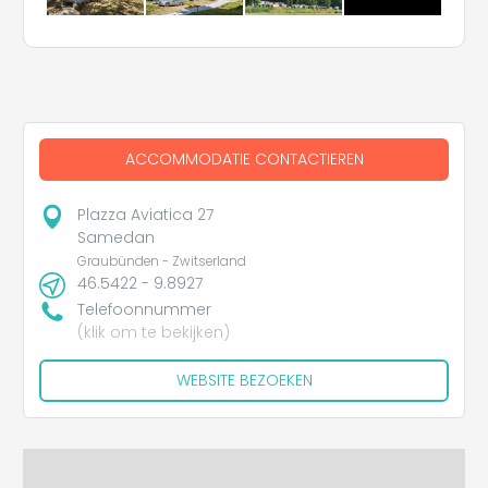
ACCOMMODATIE CONTACTIEREN
Plazza Aviatica 27
Samedan
Graubünden - Zwitserland
46.5422 - 9.8927
Telefoonnummer
(klik om te bekijken)
WEBSITE BEZOEKEN