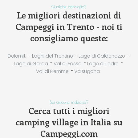
Qualche consiglio?
Le migliori destinazioni di
Campeggi in Trento - noi ti
consigliamo queste:
-
-
-
Dolomiti
Laghi del Trentino
Lago di Caldonazzo
-
-
-
Lago di Garda
Val di Fassa
Lago di Ledro
-
Val di Fiemme
Valsugana
Sei ancora indeciso?
Cerca tutti i migliori
camping village in Italia su
Campeggi.com