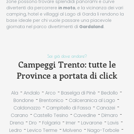
zone possono trovare splendidi panorami e curve
divertenti da percorrere
in moto
, e la vicinanza dei vari
camping, hotel e villaggi al Lago di Garda li rendono la
base ideale per chi vuole passare una piacevole
giornata nel parco divertimenti di
Gardaland
.
Sai già dove andare?
Campeggi Trento: tutte le
Province a portata di click
-
-
-
-
-
Ala
Andalo
Arco
Baselga di Pinè
Bedollo
-
-
-
Bondone
Brentonico
Calceranica al Lago
-
-
-
Caldonazzo
Campitello di Fassa
Canazei
-
-
-
-
Carano
Castello Tesino
Cavedine
Dimaro
-
-
-
-
-
-
Drena
Dro
Folgaria
Imer
Lavarone
Lavis
-
-
-
-
Ledro
Levico Terme
Molveno
Nago-Torbole