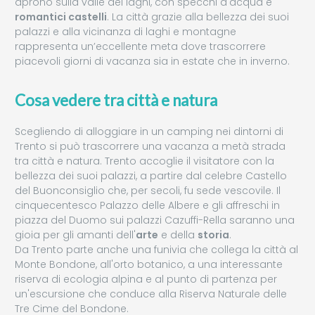
aprono sulla valle dei laghi, con specchi d'acqua e
romantici castelli
. La città grazie alla bellezza dei suoi
palazzi e alla vicinanza di laghi e montagne
rappresenta un’eccellente meta dove trascorrere
piacevoli giorni di vacanza sia in estate che in inverno.
Cosa vedere tra città e natura
Scegliendo di alloggiare in un camping nei dintorni di
Trento si può trascorrere una vacanza a metà strada
tra città e natura. Trento accoglie il visitatore con la
bellezza dei suoi palazzi, a partire dal celebre Castello
del Buonconsiglio che, per secoli, fu sede vescovile. Il
cinquecentesco Palazzo delle Albere e gli affreschi in
piazza del Duomo sui palazzi Cazuffi-Rella saranno una
gioia per gli amanti dell'
arte
e della
storia
.
Da Trento parte anche una funivia che collega la città al
Monte Bondone, all'orto botanico, a una interessante
riserva di ecologia alpina e al punto di partenza per
un'escursione che conduce alla Riserva Naturale delle
Tre Cime del Bondone.