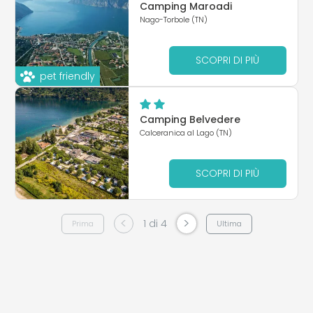
Camping Maroadi
Nago-Torbole (TN)
SCOPRI DI PIÙ
pet friendly
Camping Belvedere
Calceranica al Lago (TN)
SCOPRI DI PIÙ
<
>
1 di 4
Prima
Ultima