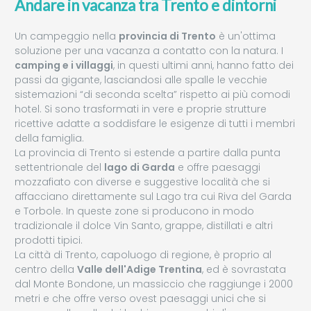
Andare in vacanza tra Trento e dintorni
Un campeggio nella
provincia di Trento
è un'ottima
soluzione per una vacanza a contatto con la natura. I
camping e i villaggi
, in questi ultimi anni, hanno fatto dei
passi da gigante, lasciandosi alle spalle le vecchie
sistemazioni “di seconda scelta” rispetto ai più comodi
hotel. Si sono trasformati in vere e proprie strutture
ricettive adatte a soddisfare le esigenze di tutti i membri
della famiglia.
La provincia di Trento si estende a partire dalla punta
settentrionale del
lago di Garda
e offre paesaggi
mozzafiato con diverse e suggestive località che si
affacciano direttamente sul Lago tra cui Riva del Garda
e Torbole. In queste zone si producono in modo
tradizionale il dolce Vin Santo, grappe, distillati e altri
prodotti tipici.
La città di Trento, capoluogo di regione, è proprio al
centro della
Valle dell'Adige Trentina
, ed è sovrastata
dal Monte Bondone, un massiccio che raggiunge i 2000
metri e che offre verso ovest paesaggi unici che si