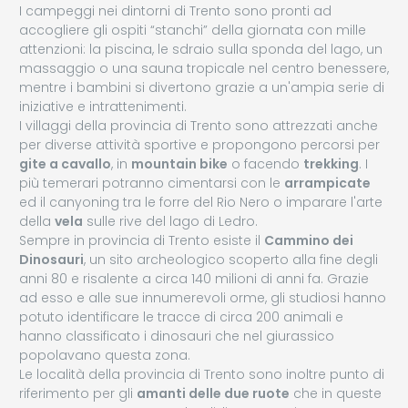
I campeggi nei dintorni di Trento sono pronti ad
accogliere gli ospiti “stanchi” della giornata con mille
attenzioni: la piscina, le sdraio sulla sponda del lago, un
massaggio o una sauna tropicale nel centro benessere,
mentre i bambini si divertono grazie a un'ampia serie di
iniziative e intrattenimenti.
I villaggi della provincia di Trento sono attrezzati anche
per diverse attività sportive e propongono percorsi per
gite a cavallo
, in
mountain bike
o facendo
trekking
. I
più temerari potranno cimentarsi con le
arrampicate
ed il canyoning tra le forre del Rio Nero o imparare l'arte
della
vela
sulle rive del lago di Ledro.
Sempre in provincia di Trento esiste il
Cammino dei
Dinosauri
, un sito archeologico scoperto alla fine degli
anni 80 e risalente a circa 140 milioni di anni fa. Grazie
ad esso e alle sue innumerevoli orme, gli studiosi hanno
potuto identificare le tracce di circa 200 animali e
hanno classificato i dinosauri che nel giurassico
popolavano questa zona.
Le località della provincia di Trento sono inoltre punto di
riferimento per gli
amanti delle due ruote
che in queste