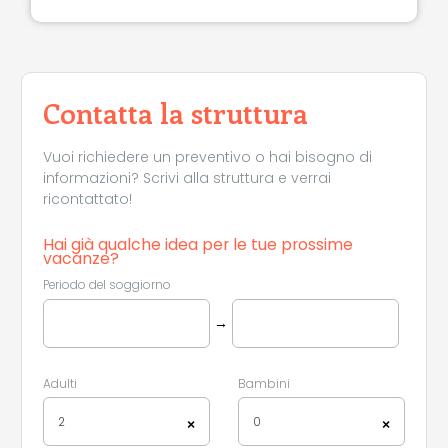
Contatta la struttura
Vuoi richiedere un preventivo o hai bisogno di
informazioni? Scrivi alla struttura e verrai
ricontattato!
Hai già qualche idea per le tue prossime
vacanze?
Periodo del soggiorno
Leaflet
|
©
Koobcamp S.r.l.
→
Adulti
Bambini
2
0
×
×