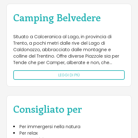
Camping Belvedere
Situato a Calceranica al Lago, in provincia di
Trento, a pochi metri dalle rive del Lago di
Caldonazzo, abbracciato dalle montagne e
colline del Trentino. Offre diverse Piazzole sia per
Tende che per Camper, alberate e non, che
variano da 65 mq a 110 mq oltre che essere
LEGGI DI PIÙ
dotato di 3 tipologie di Case Mobili con camere
da letto, soggiorno, angolo cottura, bagno
privato, ampia terrazza e posto auto insieme a
tutti i comfort annessi come aria condizionata, tv,
biancheria e stoviglie; non sono ammessi animali
Consigliato per
all’interno di essa ma solo in alcune aree della
struttura. Tutte le Case Mobili vengono sanificate
con l’ozono prima dell’arrivo degli ospiti. Diverse
Per immergersi nella natura
attività si possono svolgere sulle rive del Lago
Per relax
come prendere il sole sulla spiaggia libera a