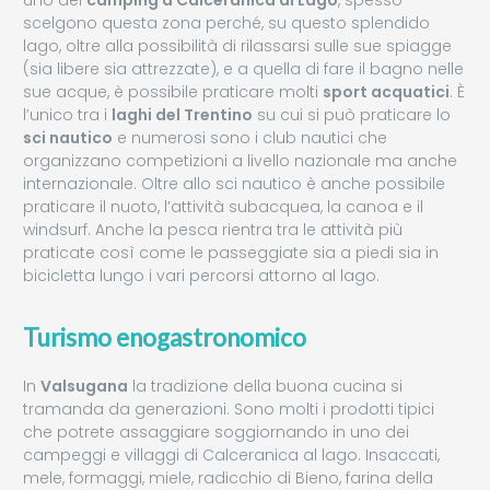
uno dei
camping a Calceranica al Lago
, spesso
scelgono questa zona perché, su questo splendido
lago, oltre alla possibilità di rilassarsi sulle sue spiagge
(sia libere sia attrezzate), e a quella di fare il bagno nelle
sue acque, è possibile praticare molti
sport acquatici
. È
l’unico tra i
laghi del Trentino
su cui si può praticare lo
sci nautico
e numerosi sono i club nautici che
organizzano competizioni a livello nazionale ma anche
internazionale. Oltre allo sci nautico è anche possibile
praticare il nuoto, l’attività subacquea, la canoa e il
windsurf. Anche la pesca rientra tra le attività più
praticate così come le passeggiate sia a piedi sia in
bicicletta lungo i vari percorsi attorno al lago.
Turismo enogastronomico
In
Valsugana
la tradizione della buona cucina si
tramanda da generazioni. Sono molti i prodotti tipici
che potrete assaggiare soggiornando in uno dei
campeggi e villaggi di Calceranica al lago. Insaccati,
mele, formaggi, miele, radicchio di Bieno, farina della