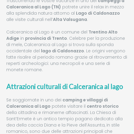
Trascorrendo le vostre vacanze in uno dei
campeggi a
Calceranica al Lago (TN)
potrete unire il relax in mezzo
alla splendida natura attorno al
Lago di Caldonazzo
alle visite culturali nell’
Alta Valsugana
.
Calceranica al Lago è un comune del
Trentino Alto
Adige
in
provincia di Trento
. Celebre per la produzione
di mele, Calceranica al Lago si trova sulla sponda
occidentale del
lago di Caldonazzo
. Le origini vengono
fatte risalire al periodo romano grazie al ritrovamento di
reperti archeologici: una necropoli e una serie di
monete romane.
Attrazioni culturali di Calceranica al lago
Se soggiornate in uno dei
camping e villaggi di
Calceranica al Lago
potete visitare il
centro storico
della cittadina e rimanerne affascinati. La Chiesa di
Sant’Ermete è un antico tempio pagano dedicato alla
dea della caccia Diana e la Pieve dell’Assunta, in stile
romanico, sono due delle attrazioni principali che