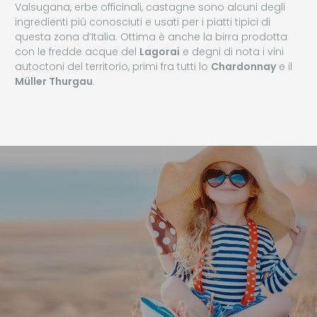
Valsugana, erbe officinali, castagne sono alcuni degli
ingredienti più conosciuti e usati per i piatti tipici di
questa zona d’Italia. Ottima è anche la birra prodotta
con le fredde acque del
Lagorai
e degni di nota i vini
autoctoni del territorio, primi fra tutti lo
Chardonnay
e il
Müller Thurgau
.