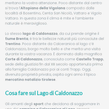
meritano la vostra attenzione. Poco distante dal centro
si trova l’
Altopiano della Vigolana
composto dalle
località di Bosentino, Centa San Nicolò, Vattaro e Vigolo
Vattaro. In questa zona il clima è mite e l’ambiente
naturale è meraviglioso.
Lo stesso
lago di Caldonazzo
, da cui prende origine il
fiume Brenta
, è tra le bellezze naturali più conosciute del
Trentino
. Poco distante da Calceranica al lago c’è
Caldonazzo, borgo molto bello e che merita una visita
durante la vostra vacanza. È dominato dalla magnifica
Corte di Caldonazzo
, conosciuta come
Castello Trapp
,
sede della giustizia fin dal XIII secolo appartenuta prima
alla famiglia Caldonazzo poi ai conti Trapp. Oggi,
divenuta proprietà privata, ospita ogni anno il tipico
mercatino natalizio tirolese
.
Cosa fare sul Lago di Caldonazzo
Gli amanti degli
sport
che decidono di soggiornare in