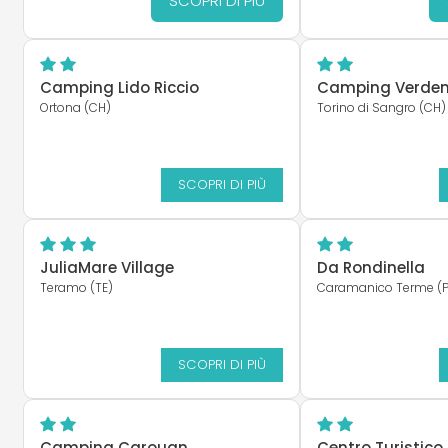
SCOPRI DI PIÙ
Camping Lido Riccio
Camping Verde
Ortona (CH)
Torino di Sangro (CH)
SCOPRI DI PIÙ
JuliaMare Village
Da Rondinella
Teramo (TE)
Caramanico Terme (P
SCOPRI DI PIÙ
Camping Carouan
Centro Turistico 