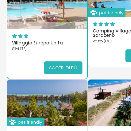
pet friendly
Camping Village
Saraceno
Vasto (CH)
Villaggio Europa Unita
Silvi (TE)
SCOPRI DI PIÙ
pet friendly