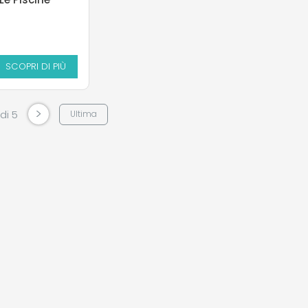
SCOPRI DI PIÙ
>
 di 5
Ultima