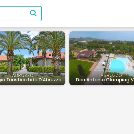
ABRUZZO
ABRUZZO
gio Turistico Lido D'Abruzzo
Don Antonio Glamping Vi