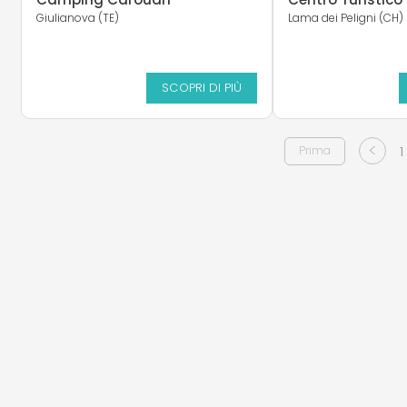
Giulianova (TE)
Lama dei Peligni (CH)
SCOPRI DI PIÙ
<
1
Prima