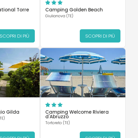
tional Torre
Camping Golden Beach
Giulianova (TE)
SCOPRI DI PIÙ
SCOPRI DI PIÙ
io Gilda
Camping Welcome Riviera
d'Abruzzo
TE)
Tortoreto (TE)