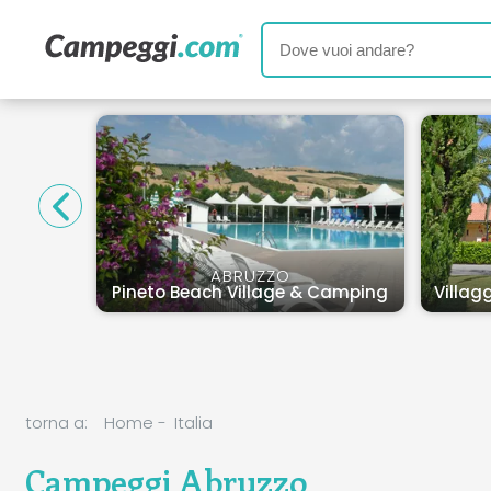
a del
ABRUZZO
Pineto Beach Village & Camping
Villag
torna a:
Home
-
Italia
Campeggi Abruzzo