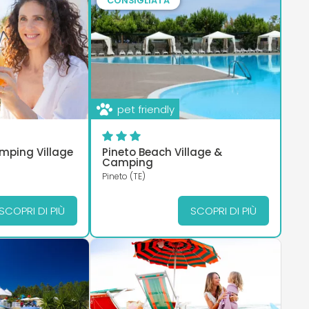
CONSIGLIATA
pet friendly
mping Village
Pineto Beach Village &
Camping
Pineto (TE)
SCOPRI DI PIÙ
SCOPRI DI PIÙ