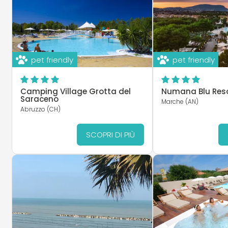
pet friendly
pet friendly
Camping Village Grotta del
Numana Blu Res
Saraceno
Marche (AN)
Abruzzo (CH)
SCOPRI DI PIÙ