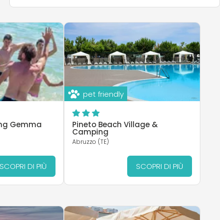
pet friendly
ping Gemma
Pineto Beach Village &
Camping
Abruzzo (TE)
SCOPRI DI PIÙ
SCOPRI DI PIÙ