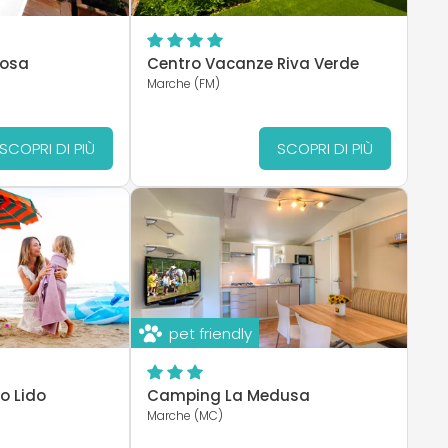
mosa
Centro Vacanze Riva Verde
Marche (FM)
SCOPRI DI PIÙ
SCOPRI DI PIÙ
pet friendly
co Lido
Camping La Medusa
Marche (MC)