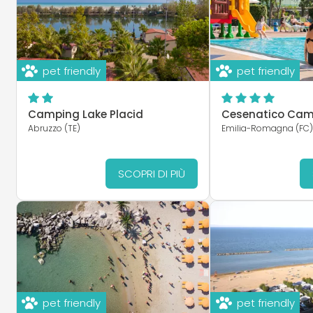
pet friendly
pet friendly
Camping Lake Placid
Cesenatico Camp
Abruzzo (TE)
Emilia-Romagna (FC
SCOPRI DI PIÙ
pet friendly
pet friendly