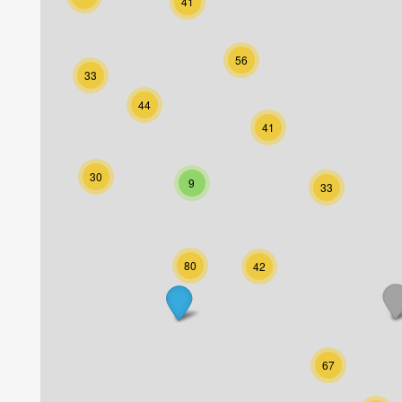
41
56
33
44
41
30
9
33
80
42
67