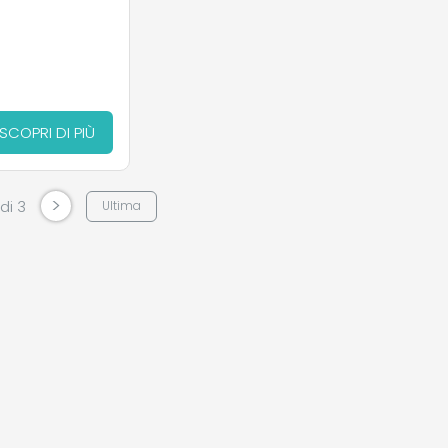
SCOPRI DI PIÙ
>
 di 3
Ultima