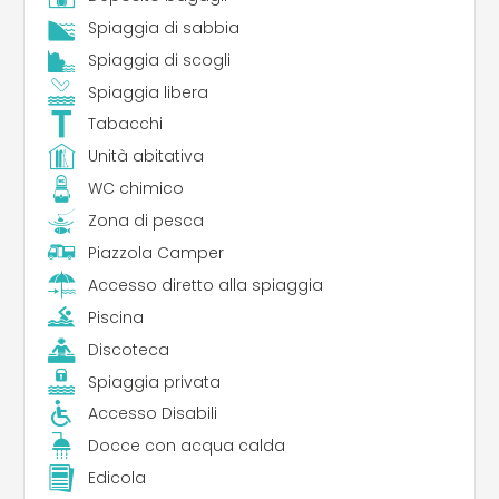
il punto di partenza ideale per escursioni alla
scoperta della Costa dei Trabocchi, con
Spiaggia di sabbia
possibilità di noleggiare mezzi per esplorare i
Spiaggia di scogli
sentieri costieri o partecipare a tour in barca.
Spiaggia libera
Il Camping Grotta del Saraceno è il luogo perfetto
Tabacchi
per chi cerca una vacanza all’insegna del relax,
Unità abitativa
del divertimento e della scoperta di un territorio
WC chimico
affascinante, dove il mare e la natura si
incontrano per regalare un’esperienza
Zona di pesca
indimenticabile.
Piazzola Camper
Accesso diretto alla spiaggia
Piscina
Discoteca
Spiaggia privata
Accesso Disabili
Docce con acqua calda
Edicola