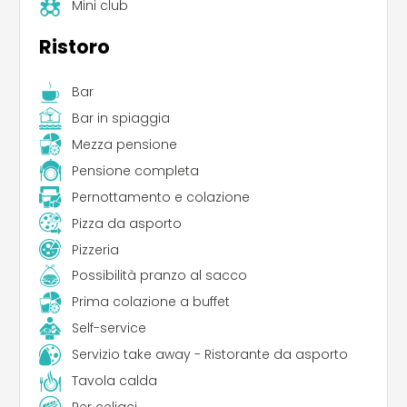
Mini club
Ristoro
Bar
Bar in spiaggia
Mezza pensione
Pensione completa
Pernottamento e colazione
Leaflet
|
©
Koobcamp S.r.l.
Pizza da asporto
Pizzeria
Possibilità pranzo al sacco
Prima colazione a buffet
Self-service
Servizio take away - Ristorante da asporto
Tavola calda
Per celiaci