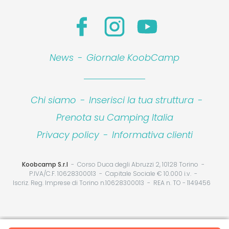
News
-
Giornale KoobCamp
Chi siamo
-
Inserisci la tua struttura
-
Prenota su Camping Italia
Privacy policy
-
Informativa clienti
Koobcamp S.r.l
Corso Duca degli Abruzzi 2, 10128 Torino
P.IVA/C.F. 10628300013
Capitale Sociale € 10.000 i.v.
Iscriz. Reg. Imprese di Torino n.10628300013
REA n. TO - 1149456
Le tue preferenze relative alla privacy