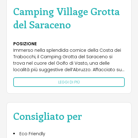
Camping Village Grotta
del Saraceno
POSIZIONE
Immerso nella splendida cornice della Costa dei
Trabocchi, il Camping Grotta del Saraceno si
trova nel cuore del Golfo di Vasto, una delle
località più suggestive dell’Abruzzo. Affacciato su
una baia dalle acque cristalline, il villaggio è
LEGGI DI PIÙ
circondato dalla rigogliosa macchia
mediterranea e si inserisce perfettamente in un
contesto naturale di rara bellezza. La sua
posizione privilegiata lo rende un punto di
partenza ideale per esplorare la costa adriatica e
Consigliato per
i suoi caratteristici trabocchi, antiche strutture da
pesca sospese sul mare, simbolo del territorio. A
pochi chilometri, la città di Vasto offre un
Eco Friendly
affascinante centro storico, spiagge dorate e una