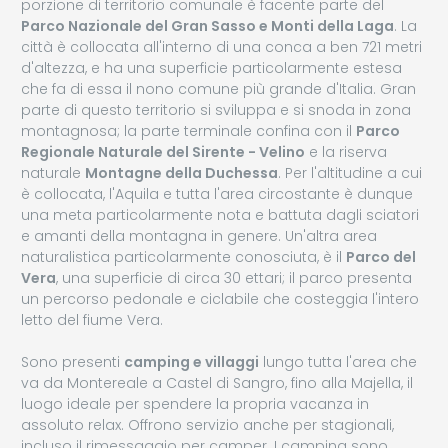
porzione di territorio comunale è facente parte del
Parco Nazionale del Gran Sasso e Monti della Laga
. La
città è collocata all'interno di una conca a ben 721 metri
d'altezza, e ha una superficie particolarmente estesa
che fa di essa il nono comune più grande d'Italia. Gran
parte di questo territorio si sviluppa e si snoda in zona
montagnosa; la parte terminale confina con il
Parco
Regionale Naturale del Sirente - Velino
e la riserva
naturale
Montagne della Duchessa
. Per l'altitudine a cui
è collocata, l'Aquila e tutta l'area circostante è dunque
una meta particolarmente nota e battuta dagli sciatori
e amanti della montagna in genere. Un'altra area
naturalistica particolarmente conosciuta, è il
Parco del
Vera
, una superficie di circa 30 ettari; il parco presenta
un percorso pedonale e ciclabile che costeggia l'intero
letto del fiume Vera.
Sono presenti
camping e villaggi
lungo tutta l'area che
va da Montereale a Castel di Sangro, fino alla Majella, il
luogo ideale per spendere la propria vacanza in
assoluto relax. Offrono servizio anche per stagionali,
incluso il rimessaggio per camper. I camping sono