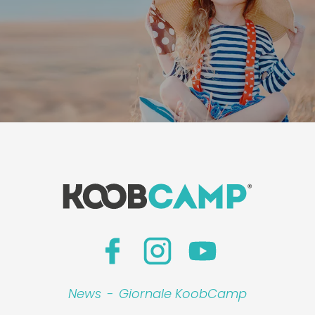
News
-
Giornale KoobCamp