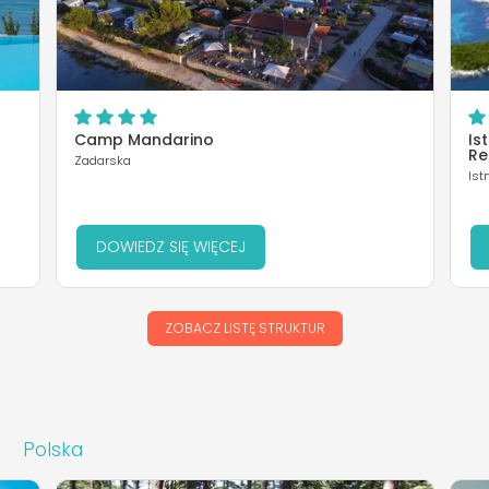
Camp Mandarino
Is
Re
Zadarska
Ist
DOWIEDZ SIĘ WIĘCEJ
ZOBACZ LISTĘ STRUKTUR
Polska