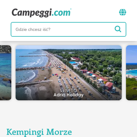
VENETO
Adria Holiday
Kempingi Morze