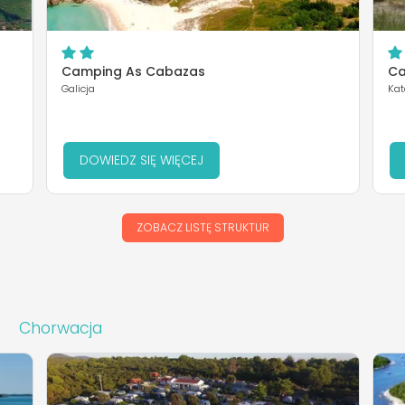
Camping As Cabazas
Ca
Galicja
Kat
DOWIEDZ SIĘ WIĘCEJ
ZOBACZ LISTĘ STRUKTUR
Chorwacja