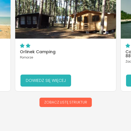
Orlinek Camping
Ca
88
Pomorze
Zac
DOWIEDZ SIĘ WIĘCEJ
ZOBACZ LISTĘ STRUKTUR