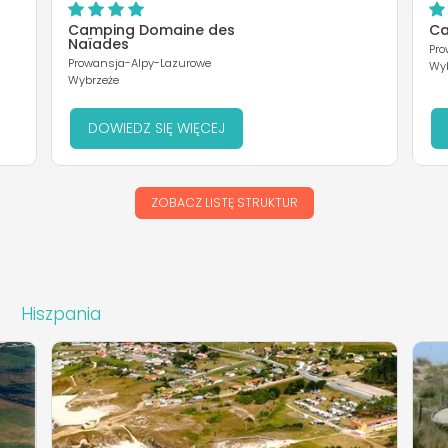
Camping Domaine des
Ca
Naïades
Pro
Prowansja-Alpy-Lazurowe
Wyb
Wybrzeże
DOWIEDZ SIĘ WIĘCEJ
ZOBACZ LISTĘ STRUKTUR
Hiszpania