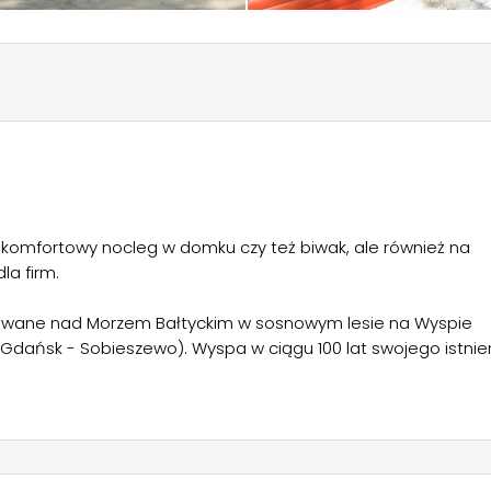
 komfortowy nocleg w domku czy też biwak, ale również na
a firm.
izowane nad Morzem Bałtyckim w sosnowym lesie na Wyspie
Gdańsk - Sobieszewo). Wyspa w ciągu 100 lat swojego istnie
oczynkowym. Warto wspomnieć, że Uchwałą Rady Miasta
iwą atrakcją są rezerwaty przyrody: "Ptasi Raj" u ujścia Wisły
nież brzeg Morza Bałtyckiego, na którym można znaleźć kawałk
a Północna z 1895 roku w Przegalinie, przeprawa promowa w
protestanckiej grupy wyznaniowej z Niderlandów, a także dwo