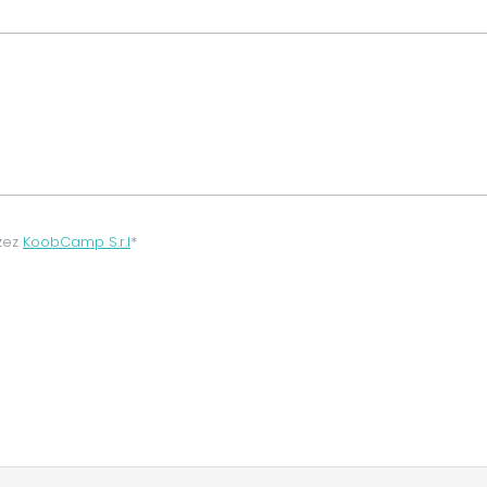
zez
KoobCamp S.r.l
*