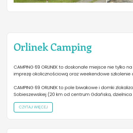
Orlinek Camping
CAMPING 69 ORLINEK to doskonałe miejsce nie tylko na
imprezę okolicznościową oraz weekendowe szkolenie dl
CAMPING 69 ORLINEK to pole biwakowe i domki zlokal
Sobieszewskiej (20 km od centrum Gdańska, dzielnica 
zdobyła uznanie dzięki walorom krajobrazowym i wyp
CZYTAJ WIĘCEJ
Gdańska zyskała status wyspy ekologicznej. Jej niewątpl
Śmiałej i "Mewia Łacha" u ujścia Wisły Przekop. To rów
bursztynu zwanego "złotem Bałtyku", historyczna Śluz
Świbnie, ślady bytności na terenie Żuław menonitów, 