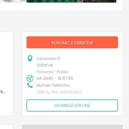
KONTAKT Z OBIEKTEM
Lazurowa 5
Gdańsk
Pomorze - Polska
54.3446 - 18.8738
Numer telefonu
nia
(kliknij, aby zobaczyć)
ODWIEDŹ STRONĘ
i
rek