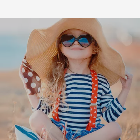
Leaflet
|
©
Koobcamp S.r.l.