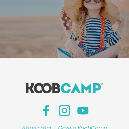
Aktualności
-
Gazeta KoobCamp