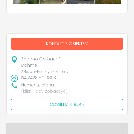
KONTAKT Z OBIEKTEM
Zedano Gothaer Pl
Dahme
Szlezwik-Holsztyn - Niemcy
54.2428 - 11.0803
Numer telefonu
(kliknij, aby zobaczyć)
ODWIEDŹ STRONĘ