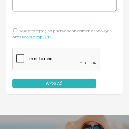
Leaflet
|
©
Koobcamp S.r.l.
Wyrażam zgodę na przetwarzanie danych osobowych
przez
KoobCamp S.r.l
*
WYSŁAĆ