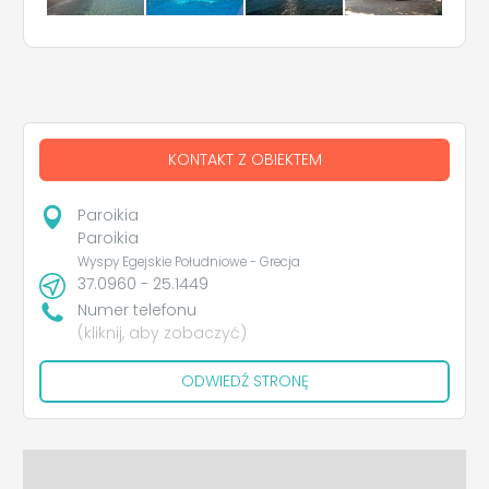
KONTAKT Z OBIEKTEM
Paroikia
Paroikia
Wyspy Egejskie Południowe - Grecja
37.0960 - 25.1449
Numer telefonu
(kliknij, aby zobaczyć)
ODWIEDŹ STRONĘ