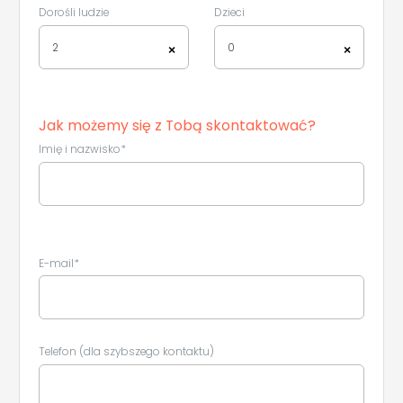
Dorośli ludzie
Dzieci
2
0
×
×
Jak możemy się z Tobą skontaktować?
Imię i nazwisko*
E-mail*
Telefon (dla szybszego kontaktu)
Leaflet
|
©
Koobcamp S.r.l.