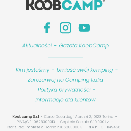
Aktualności
-
Gazeta KoobCamp
Kim jesteśmy
-
Umieść swój kemping
-
Zarezerwuj na Camping Italia
Polityka prywatności
-
Informacje dla klientów
Koobcamp S.r.l
Corso Duca degli Abruzzi 2, 10128 Torino
P.IVA/C.F. 10628300013
Capitale Sociale € 10.000 i.v.
Iscriz. Reg. Imprese di Torino n.10628300013
REA n. TO - 1149456