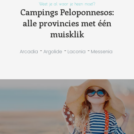
Weet je al waar je heen moet?
Campings Peloponnesos:
alle provincies met één
muisklik
-
-
-
Arcadia
Argolide
Laconia
Messenia