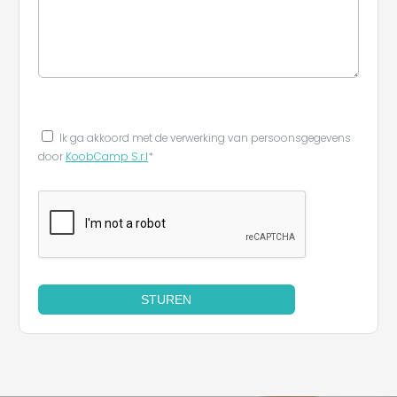
Leaflet
|
©
Koobcamp S.r.l.
Ik ga akkoord met de verwerking van persoonsgegevens
door
KoobCamp S.r.l
*
STUREN