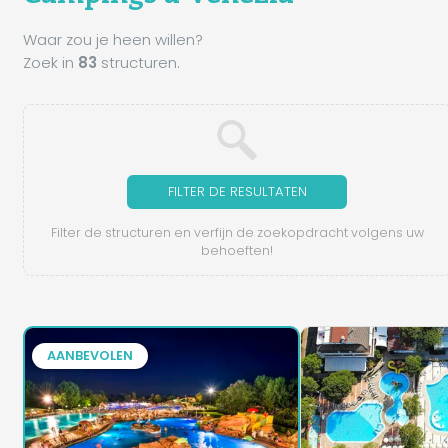
Waar zou je heen willen?
Zoek in
83
structuren.
FILTER DE RESULTATEN
Filter de structuren en verfijn de zoekopdracht volgens uw
behoeften!
AANBEVOLEN