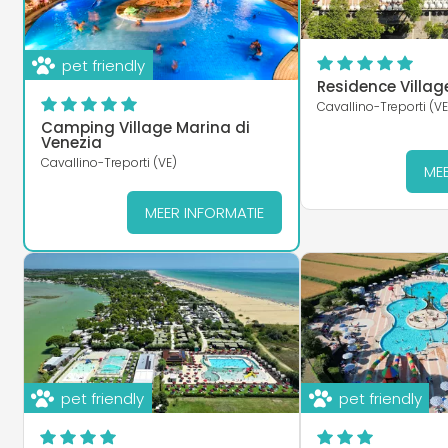
pet friendly
Residence Villag
Cavallino-Treporti (VE
Camping Village Marina di
Venezia
Cavallino-Treporti (VE)
MEE
MEER INFORMATIE
pet friendly
pet friendly