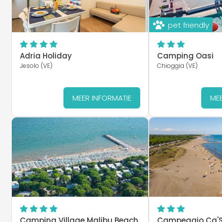
pet friendly
Adria Holiday
Camping Oasi
Jesolo (VE)
Chioggia (VE)
MEER INFORMATIE
MEE
Camping Village Malibu Beach
Campeggio Ca'S