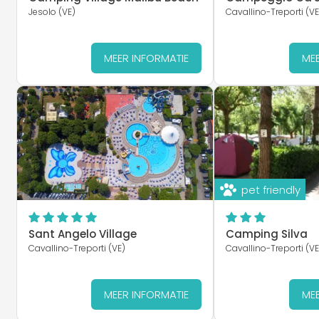
Jesolo (VE)
Cavallino-Treporti (VE
MEER INFORMATIE
MEE
pet friendly
Sant Angelo Village
Camping Silva
Cavallino-Treporti (VE)
Cavallino-Treporti (VE
MEER INFORMATIE
MEE