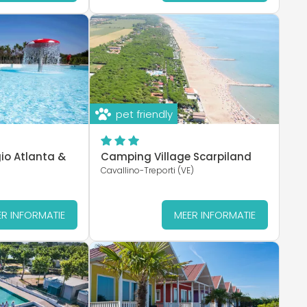
pet friendly
io Atlanta &
Camping Village Scarpiland
Cavallino-Treporti (VE)
R INFORMATIE
MEER INFORMATIE