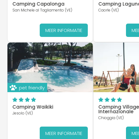
Camping Capalonga
Camping Laguna
San Michele al Tagliamento (VE)
Caorle (VE)
MEER INFORMATIE
MEE
pet friendly
Camping Waikiki
Camping Villag
Internazionale
Jesolo (VE)
Chioggia (VE)
MEER INFORMATIE
MEE