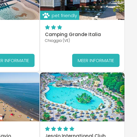
pet friendly
Camping Grande Italia
Chioggia (VE)
R INFORMATIE
MEER INFORMATIE
avio
Jesolo International Club