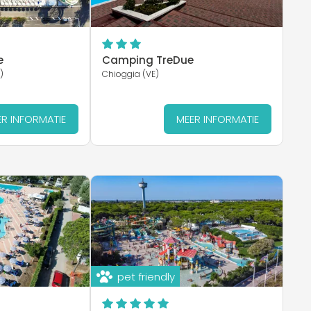
e
Camping TreDue
)
Chioggia (VE)
R INFORMATIE
MEER INFORMATIE
pet friendly