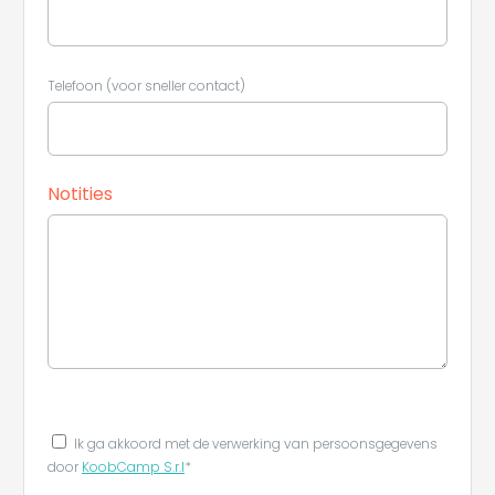
Telefoon (voor sneller contact)
Notities
Ik ga akkoord met de verwerking van persoonsgegevens
door
KoobCamp S.r.l
*