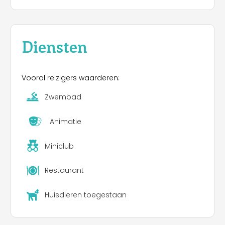
mogelijkheid tot beachvolleybal, beach tennis en
jeu de boules banen. Onze viervoeters zijn ook
welkom.
Diensten
Vooral reizigers waarderen:
Zwembad
Animatie
Miniclub
Restaurant
Huisdieren toegestaan