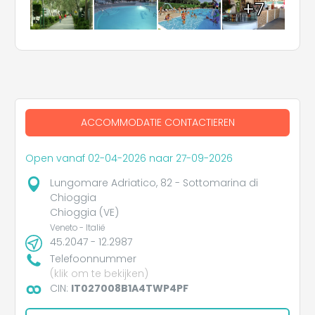
+7
ACCOMMODATIE CONTACTIEREN
Open vanaf 02-04-2026 naar 27-09-2026
Lungomare Adriatico, 82 - Sottomarina di
Chioggia
Chioggia (VE)
Veneto - Italië
45.2047 - 12.2987
Telefoonnummer
(klik om te bekijken)
CIN:
IT027008B1A4TWP4PF