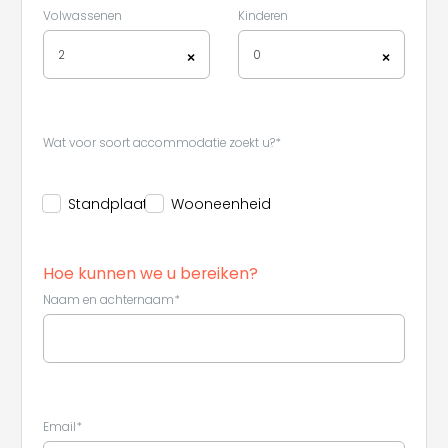
Volwassenen
Kinderen
2
0
×
×
Leaflet
|
©
Koobcamp S.r.l.
Wat voor soort accommodatie zoekt u?*
Standplaats
Wooneenheid
Hoe kunnen we u bereiken?
Naam en achternaam*
Email*