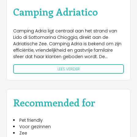
Camping Adriatico
Camping Adria ligt centraal aan het strand van
Lido di Sottomarina Chioggia, direkt aan de
Adriatische Zee. Camping Adria is bekend om zijn
efficiëntie, vriendelijkheid en gastvrije familaire
sfeer dat haar klanten geboden wordt. De
camping is van alle gemakken voorzien,
LEES VERDER
gerenoveerd buitenzwembad voor volwassenen
en kinderen, animatie, aqua-aerobic, mini-club en
een nieuw theater voor de avondshows en een
nieuwe speeltuin. Op de camping bevinden zich
een gezellige bar, een winkel en een restaurant
Recommended for
waar u de typische lokale gerechten kunt proeven.
De uitstekende sanitaire voorzieningen zijn in het
laagseizoen verwarmd. Een groot strand met fijn
Pet friendly
zand en ondiep water zorgt ervoor dat ook de
Voor gezinnen
kleine kinderen van een aangename vakantie
Zee
kunnen genieten. Op het strand is er een speeltuin,