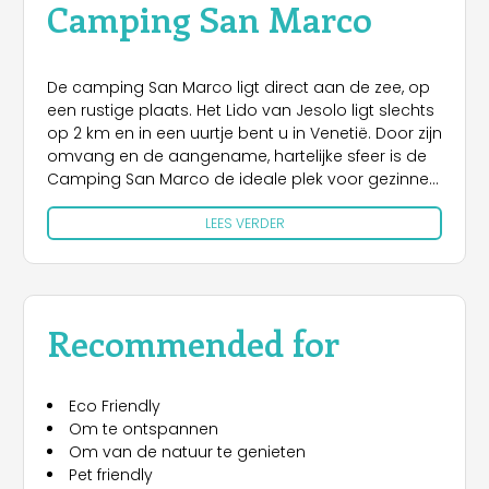
Camping San Marco
De camping San Marco ligt direct aan de zee, op
een rustige plaats. Het Lido van Jesolo ligt slechts
op 2 km en in een uurtje bent u in Venetië. Door zijn
omvang en de aangename, hartelijke sfeer is de
Camping San Marco de ideale plek voor gezinnen
daar men er zich onmiddellijk thuis voelt en de
LEES VERDER
allerkleinsten er steeds de weg terug vinden! Grote
schaduwrijke plaatsen, maxi caravans en
rijtjeshuizen, voorzien van elk comfort, zijn slechts
enkele van de ingrediënten die ons in staat stellen
om u een aangepast vakantiepakket aan te
Recommended for
bieden. Ook de meest veeleisende klant die zich
eens goed wilt laten verwennen, kan bij ons
terecht.
Eco Friendly
Om te ontspannen
Om van de natuur te genieten
Pet friendly