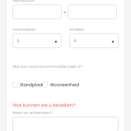
Verblijfsduur
→
Volwassenen
Kinderen
2
0
×
×
Wat voor soort accommodatie zoekt u?*
Standplaats
Wooneenheid
Hoe kunnen we u bereiken?
Naam en achternaam*