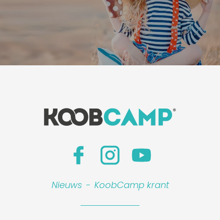
Nieuws
-
KoobCamp krant