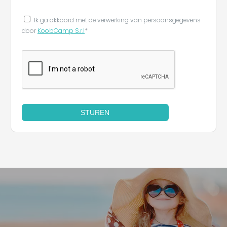
Ik ga akkoord met de verwerking van persoonsgegevens
door
KoobCamp S.r.l
*
STUREN