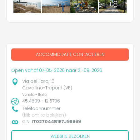
+8
ACCOMMODATIE CONTACTIEREN
Open vanaf 07-05-2026 naar 21-09-2026
Via del Faro, 10
Cavallino-Treporti (VE)
Veneto - Italië
45.4809 - 12.5796
Telefoonnummer
(klik om te bekijken)
CIN:
IT027044B1E7J9R569
WEBSITE BEZOEKEN