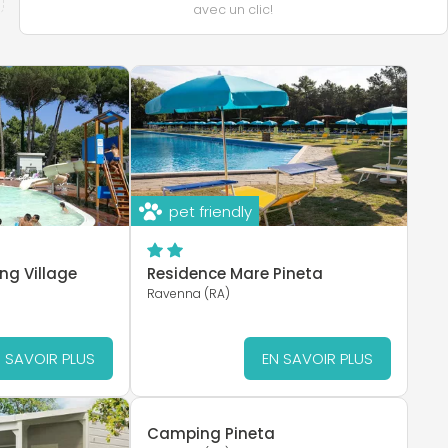
avec un clic!
pet friendly
g Village
Residence Mare Pineta
Ravenna (RA)
 SAVOIR PLUS
EN SAVOIR PLUS
Camping Pineta