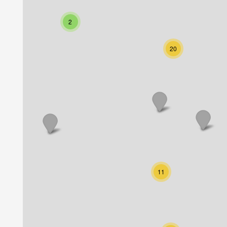
2
20
11