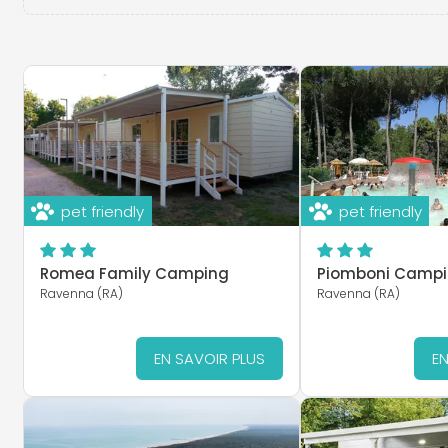
pet friendly
pet friendly
Romea Family Camping
Piomboni Campin
Ravenna (RA)
Ravenna (RA)
EN SAVOIR PLUS
EN