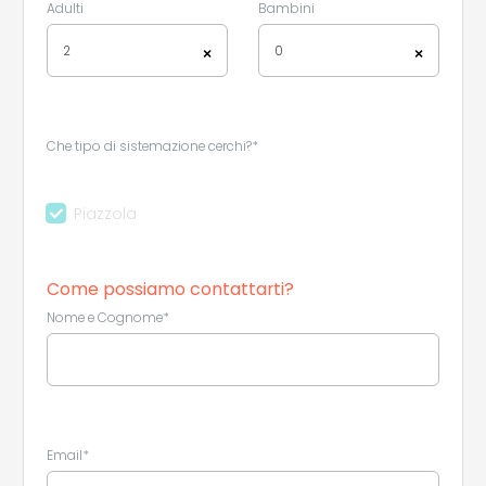
Adulti
Bambini
2
0
×
×
Che tipo di sistemazione cerchi?*
Piazzola
Come possiamo contattarti?
Leaflet
|
©
Koobcamp S.r.l.
Nome e Cognome*
Email*