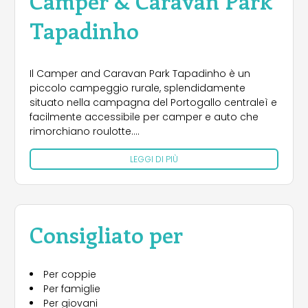
Camper & Caravan Park
Tapadinho
Il Camper and Caravan Park Tapadinho è un
piccolo campeggio rurale, splendidamente
situato nella campagna del Portogallo centraleì e
facilmente accessibile per camper e auto che
rimorchiano roulotte.
LEGGI DI PIÙ
Ancora poco nota al turismo di massa, la regione
di Beiras offre l'opportunità di scoprire il Portogallo
autentico, cone le sue tradizioni e la sua cultura, in
spazi immensi che sono un paradiso per
escursionisti, amanti della natura e della
Consigliato per
tranquillità.
La posizione eccellente del Camper and Caravan
Per coppie
Park Tapadinho offre la possibilità di campeggio
Per famiglie
tutto l'anno. Il terreno terrazzato e soleggiato è
Per giovani
ideale per godere del panorama sulla "Valle del