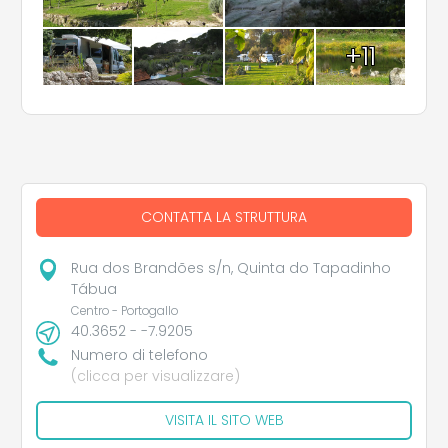
+11
CONTATTA LA STRUTTURA
Rua dos Brandões s/n, Quinta do Tapadinho
Tábua
Centro - Portogallo
40.3652 - -7.9205
Numero di telefono
(clicca per visualizzare)
VISITA IL SITO WEB