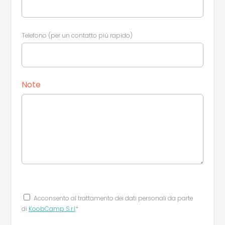
Telefono (per un contatto più rapido)
Note
Acconsento al trattamento dei dati personali da parte
di
KoobCamp S.r.l
*