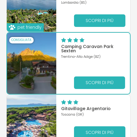
Lombardia (BS)
SCOPRI DI PIÙ
pet friendly
CONSIGLIATA
Camping Caravan Park
Sexten
Trentino-Alto Adige (BZ)
SCOPRI DI PIÙ
Gitavillage Argentario
Toscana (GR)
SCOPRI DI PIÙ