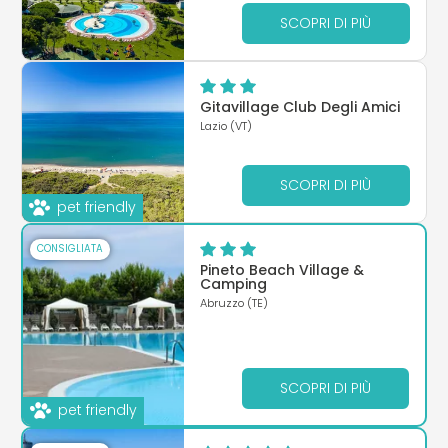
SCOPRI DI PIÙ
Gitavillage Club Degli Amici
Lazio (VT)
SCOPRI DI PIÙ
pet friendly
CONSIGLIATA
Pineto Beach Village &
Camping
Abruzzo (TE)
SCOPRI DI PIÙ
pet friendly