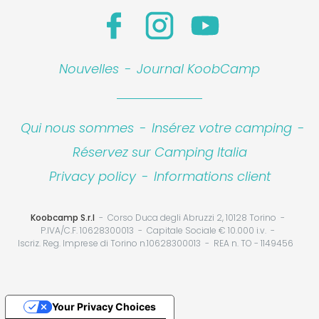
Nouvelles
-
Journal KoobCamp
Qui nous sommes
-
Insérez votre camping
-
Réservez sur Camping Italia
Privacy policy
-
Informations client
Koobcamp S.r.l
Corso Duca degli Abruzzi 2, 10128 Torino
P.IVA/C.F. 10628300013
Capitale Sociale € 10.000 i.v.
Iscriz. Reg. Imprese di Torino n.10628300013
REA n. TO - 1149456
Your Privacy Choices