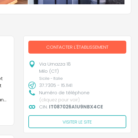
CONTACTER L'ÉTABLISSEMENT
Via Urnazza 18
Milo (CT)
et
Sicile - Italie
37.7305 - 15.1141
t
Numéro de téléphone
ans
(cliquez pour voir)
s,
CIN:
IT087026A1U9NBX4CE
n
VISITER LE SITE