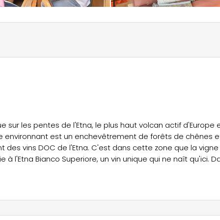
e sur les pentes de l'Etna, le plus haut volcan actif d'Europe 
ge environnant est un enchevêtrement de forêts de chênes e
 des vins DOC de l'Etna. C'est dans cette zone que la vigne
 à l'Etna Bianco Superiore, un vin unique qui ne naît qu'ici. D
 : la côte ionienne avec ses plages et ses villages balnéaire
vues sur la mer, et la ville animée de Catane, riche en art, e
es.