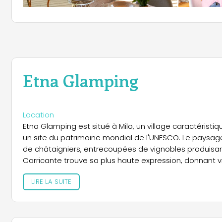
Etna Glamping
Location
Etna Glamping est situé à Milo, un village caractéristiqu
un site du patrimoine mondial de l'UNESCO. Le paysa
de châtaigniers, entrecoupées de vignobles produisant
Carricante trouve sa plus haute expression, donnant vie
les environs, les sites emblématiques ne manquent pas
LIRE LA SUITE
la splendide Taormine avec son théâtre antique et ses 
culture et en folklore, sont toutes facilement accessibl
LODGINGS