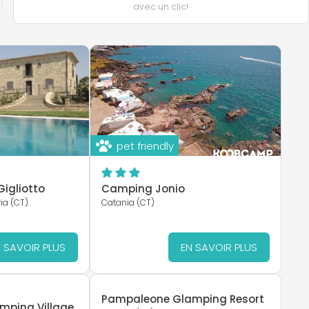
avec un clic!
pet friendly
igliotto
Camping Jonio
ia (CT)
Catania (CT)
 SAVOIR PLUS
EN SAVOIR PLUS
Pampaleone Glamping Resort
amping Village