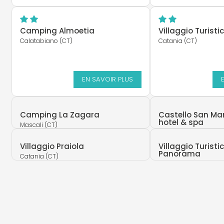
Camping Almoetia
Villaggio Turist
Calatabiano (CT)
Catania (CT)
EN SAVOIR PLUS
Camping La Zagara
Castello San Ma
hotel & spa
Mascali (CT)
Calatabiano (CT)
Villaggio Praiola
Villaggio Turisti
Panorama
Catania (CT)
Acireale (CT)