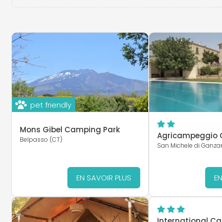
pet friendly
Mons Gibel Camping Park
Agricampeggio G
Belpasso (CT)
San Michele di Ganzar
EN SAVOIR PLUS
EN
International C