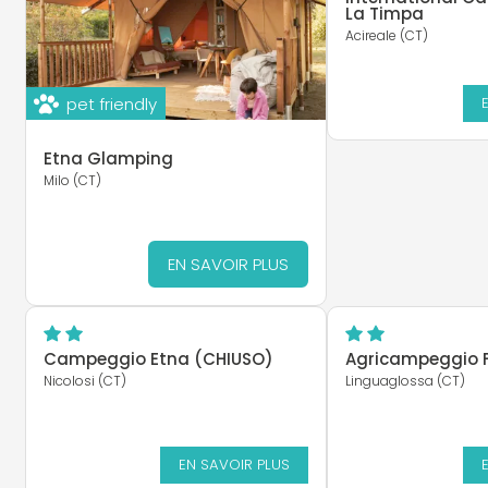
La Timpa
Acireale (CT)
pet friendly
Etna Glamping
Milo (CT)
EN SAVOIR PLUS
Campeggio Etna (CHIUSO)
Agricampeggio F
Nicolosi (CT)
Linguaglossa (CT)
EN SAVOIR PLUS