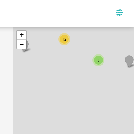
+
12
−
5