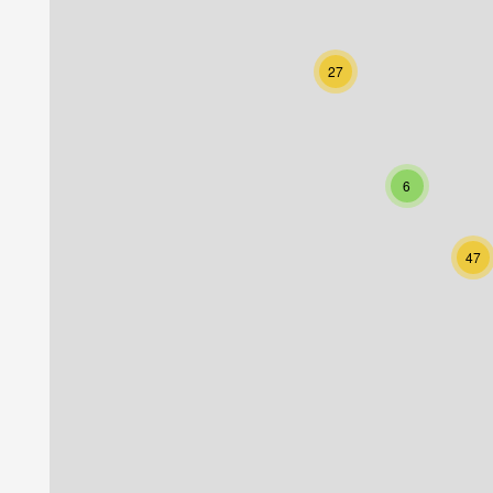
27
6
47