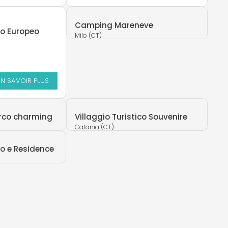
Camping Mareneve
ico Europeo
Milo (CT)
EN SAVOIR PLUS
rco charming
Villaggio Turistico Souvenire
Catania (CT)
co e Residence