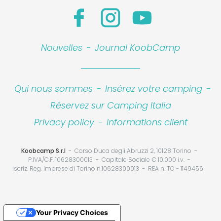
Nouvelles
-
Journal KoobCamp
Qui nous sommes
-
Insérez votre camping
-
Réservez sur Camping Italia
Privacy policy
-
Informations client
Koobcamp S.r.l
Corso Duca degli Abruzzi 2, 10128 Torino
P.IVA/C.F. 10628300013
Capitale Sociale € 10.000 i.v.
Iscriz. Reg. Imprese di Torino n.10628300013
REA n. TO - 1149456
Your Privacy Choices