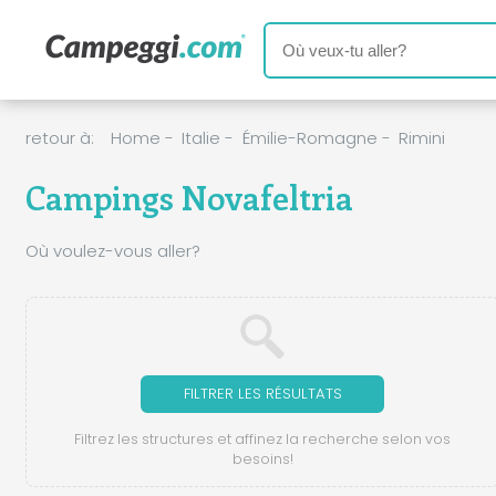
retour à:
Home
-
Italie
-
Émilie-Romagne
-
Rimini
Campings Novafeltria
Où voulez-vous aller?
FILTRER LES RÉSULTATS
Filtrez les structures et affinez la recherche selon vos
besoins!