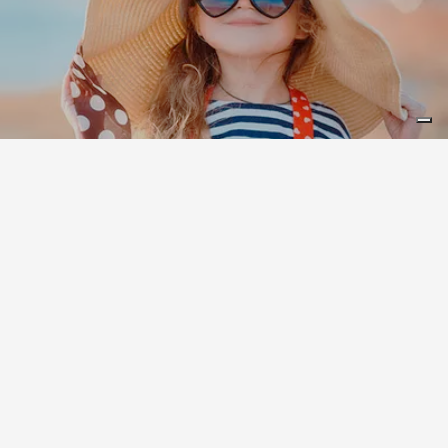
Leaflet
|
©
Koobcamp S.r.l.