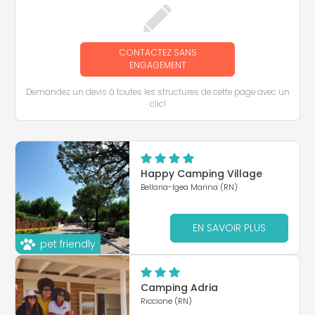
CONTACTEZ SANS
ENGAGEMENT
Demandez un devis à toutes les structures de cette page avec un
clic!
Happy Camping Village
Bellaria-Igea Marina (RN)
EN SAVOIR PLUS
pet friendly
Camping Adria
Riccione (RN)