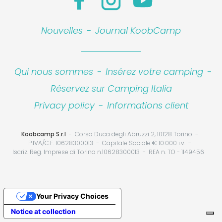
Nouvelles
-
Journal KoobCamp
Qui nous sommes
-
Insérez votre camping
-
Réservez sur Camping Italia
Privacy policy
-
Informations client
Koobcamp S.r.l
Corso Duca degli Abruzzi 2, 10128 Torino
P.IVA/C.F. 10628300013
Capitale Sociale € 10.000 i.v.
Iscriz. Reg. Imprese di Torino n.10628300013
REA n. TO - 1149456
Your Privacy Choices
Notice at collection