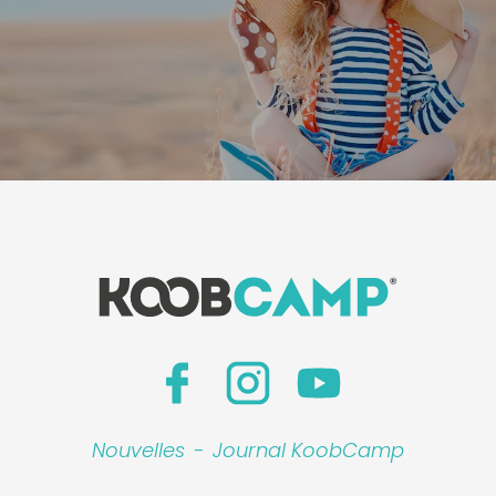
Nouvelles
-
Journal KoobCamp