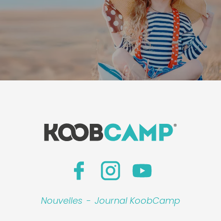
Nouvelles
-
Journal KoobCamp