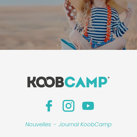
Nouvelles
-
Journal KoobCamp