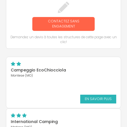
CONTACTEZ SANS
ENGAGEMENT
Demandez un devis à toutes les structures de cette page avec un
clic!
Campeggio EcoChiocciola
Montese (MO)
EN SAVOIR PLUS
International Camping
Modena (MO)