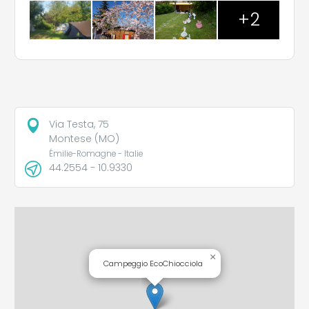
+2
Via Testa, 75
Montese (MO)
Émilie-Romagne - Italie
44.2554 - 10.9330
×
Campeggio EcoChiocciola