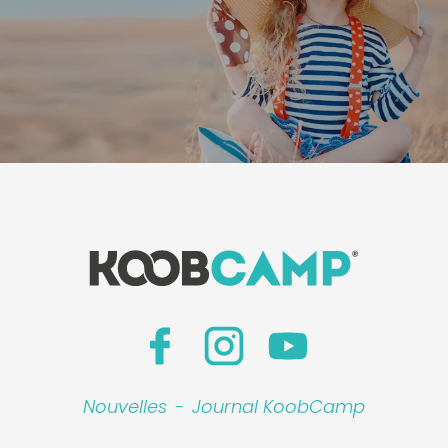
Leaflet
|
©
Koobcamp S.r.l.
Nouvelles
-
Journal KoobCamp