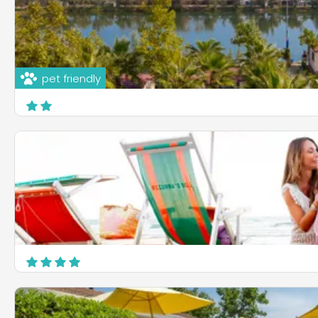
pet friendly
Camping Lake Placid
Via Leonardo da Vinci, 13
Silvi
Villaggio Turistico Lido d'Abruzzo
Loc. Borsacchio,Viale Makarska s.c.
Roseto degli Abruzzi