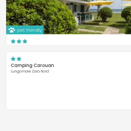
pet friendly
Camping Villaggio Gilda
Viale Makarska
Roseto degli Abruzzi
Camping Carouan
Lungomare Zara Nord