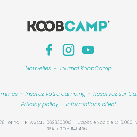
Nouvelles
-
Journal KoobCamp
sommes
-
Insérez votre camping
-
Réservez sur Ca
Privacy policy
-
Informations client
28 Torino
P.IVA/C.F. 10628300013
Capitale Sociale € 10.000 i.v
REA n. TO - 1149456