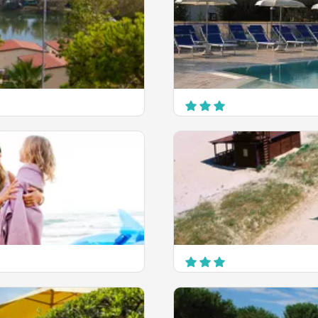
EN SAVOIR PLUS
Camping Villaggio Villa
Via Roma, 439, Fraz. Villa Rosa
Martinsicuro
EN SAVOIR PLUS
Camping International 
C.da Torre Cerrano
Pineto