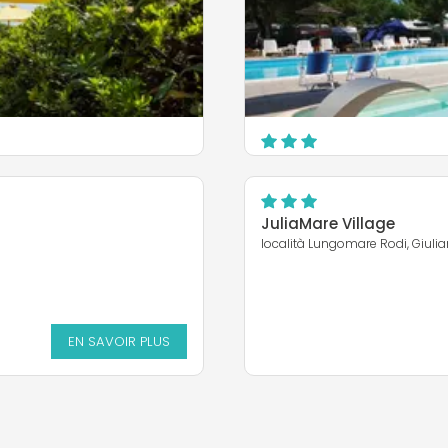
EN SAVOIR PLUS
Camping Golden Beach
Lungomare Zara 1
Giulianova
JuliaMare Village
località Lungomare Rodi, Giuli
EN SAVOIR PLUS
EN SAVOIR PLUS