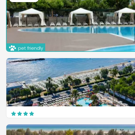
pet friendly
Pineto Beach Village & Camping
Via XXV Aprile
Pineto
Camping Village Riva Nuova
Via dei Pioppi, 6
Martinsicuro