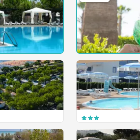
Don Antonio Glamping V
Via Padova snc
Giulianova
EN SAVOIR PLUS
Villaggio Europa Unita
Via Forcella 139
Silvi