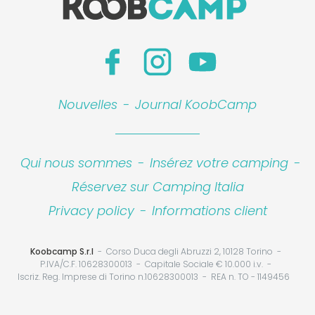
Nouvelles
-
Journal KoobCamp
Qui nous sommes
-
Insérez votre camping
-
Réservez sur Camping Italia
Privacy policy
-
Informations client
Koobcamp S.r.l
Corso Duca degli Abruzzi 2, 10128 Torino
P.IVA/C.F. 10628300013
Capitale Sociale € 10.000 i.v.
Iscriz. Reg. Imprese di Torino n.10628300013
REA n. TO - 1149456