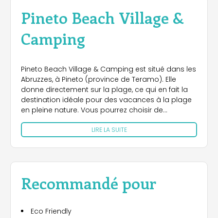
Pineto Beach Village &
Camping
Pineto Beach Village & Camping est situé dans les
Abruzzes, à Pineto (province de Teramo). Elle
donne directement sur la plage, ce qui en fait la
destination idéale pour des vacances à la plage
en pleine nature. Vous pourrez choisir de
séjourner dans le parc avec des emplacements
LIRE LA SUITE
avec vue sur la mer ou insérés dans le parc et
vous aurez la possibilité de séjourner dans des
emplacements avec sanitaires privatifs. Si vous
voyagez en camping-car vous pouvez opter pour
les emplacements avec service dédié. Au Pineto
Recommandé pour
Beach Village & Camping, vous pouvez
également opter pour différents types de
solutions de logement, toutes équipées de
Eco Friendly
climatisation, kitchenette, terrasse, salle de bain et