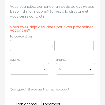
Vous souhaitez demander un devis ou avez-vous
besoin d’informations? Écrivez à la structure et
vous serez contacté!
Vous avez déjà des idées pour vos prochaines
vacances?
Période de séjour
Leaflet
|
©
Koobcamp S.r.l.
→
Adultes
Enfants
2
0
×
×
Quel type d’hébergement recherchez-vous?*
Emplacement
Logement