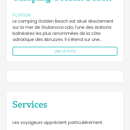
POSITION
Le camping Golden Beach est situé directement
sur la mer de Giulianova Lido, l'une des stations
balnéaires les plus renommées de la côte
adriatique des Abruzzes. Il s'étend sur une
superficie de 15 000 mètres carrés, entourée d'une
LIRE LA SUITE
grande peupleraie qui garantit l'ombre et la
fraîcheur naturelle. Les plages, larges et
sablonneuses, sont situées juste à l'extérieur du
camping, sans aucune barrière. Le centre ville se
trouve à environ 2 km et est facilement accessible
grâce aux liaisons de bus du service municipal. Sa
situation privilégiée rend le complexe idéal non
seulement pour ceux qui aiment se détendre au
bord de la mer, mais aussi pour ceux qui
Services
souhaitent explorer les environs.
ACOMMODATION
Les voyageurs apprécient particulièrement:
Le complexe offre différents types d'hébergement.