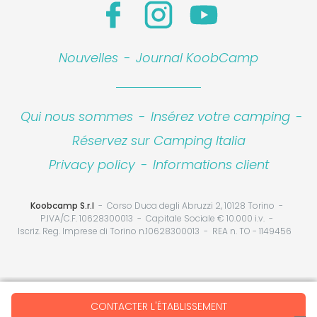
Nouvelles
-
Journal KoobCamp
Qui nous sommes
-
Insérez votre camping
-
Réservez sur Camping Italia
Privacy policy
-
Informations client
Koobcamp S.r.l
Corso Duca degli Abruzzi 2, 10128 Torino
P.IVA/C.F. 10628300013
Capitale Sociale € 10.000 i.v.
Iscriz. Reg. Imprese di Torino n.10628300013
REA n. TO - 1149456
Your Privacy Choices
CONTACTER L'ÉTABLISSEMENT
Notice at collection