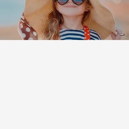
Leaflet
|
©
Koobcamp S.r.l.