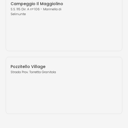
Campeggio Il Maggiolino
S.S. 115 Dir. A n° 106 - Marinella di
Selinunte
Pozzitello Village
Strada Prov. Torretta Granitola