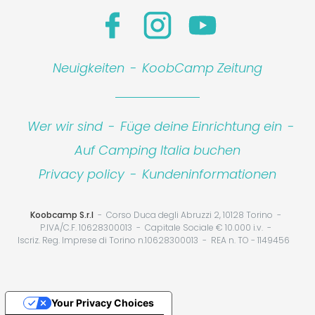
Neuigkeiten
-
KoobCamp Zeitung
Wer wir sind
-
Füge deine Einrichtung ein
-
Auf Camping Italia buchen
Privacy policy
-
Kundeninformationen
Koobcamp S.r.l
Corso Duca degli Abruzzi 2, 10128 Torino
P.IVA/C.F. 10628300013
Capitale Sociale € 10.000 i.v.
Iscriz. Reg. Imprese di Torino n.10628300013
REA n. TO - 1149456
Your Privacy Choices