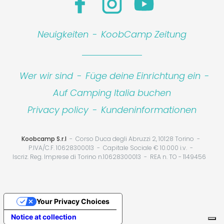
Neuigkeiten
-
KoobCamp Zeitung
Wer wir sind
-
Füge deine Einrichtung ein
-
Auf Camping Italia buchen
Privacy policy
-
Kundeninformationen
Koobcamp S.r.l
Corso Duca degli Abruzzi 2, 10128 Torino
P.IVA/C.F. 10628300013
Capitale Sociale € 10.000 i.v.
Iscriz. Reg. Imprese di Torino n.10628300013
REA n. TO - 1149456
Your Privacy Choices
Notice at collection