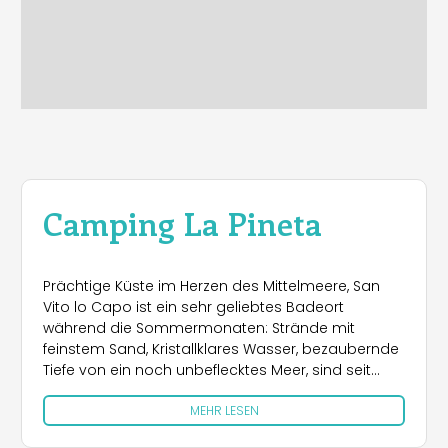
Camping La Pineta
Prächtige Küste im Herzen des Mittelmeere, San
Vito lo Capo ist ein sehr geliebtes Badeort
während die Sommermonaten: Strände mit
feinstem Sand, Kristallklares Wasser, bezaubernde
Tiefe von ein noch unbeflecktes Meer, sind seit
Jahren ausgewählte Ziele von die Touristen und
MEHR LESEN
was sich sehr eignet um einen langen und
unbesorgten Urlaub zu verbringen.