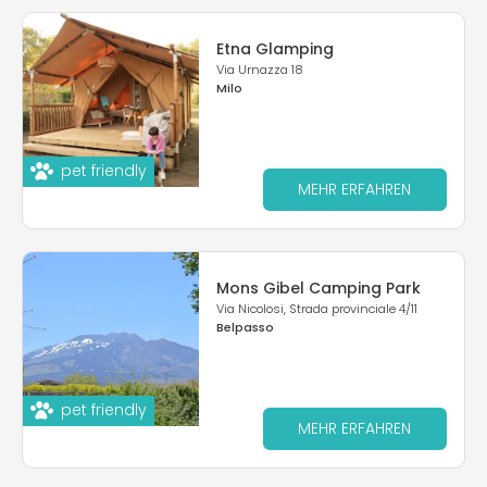
Etna Glamping
Via Urnazza 18
Milo
pet friendly
MEHR ERFAHREN
Mons Gibel Camping Park
Via Nicolosi, Strada provinciale 4/11
Belpasso
pet friendly
MEHR ERFAHREN