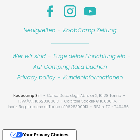
Neuigkeiten
-
KoobCamp Zeitung
Wer wir sind
-
Füge deine Einrichtung ein
-
Auf Camping Italia buchen
Privacy policy
-
Kundeninformationen
Koobcamp S.r.l
Corso Duca degli Abruzzi 2, 10128 Torino
P.IVA/C.F. 10628300013
Capitale Sociale € 10.000 i.v.
Iscriz. Reg. Imprese di Torino n.10628300013
REA n. TO - 1149456
Your Privacy Choices