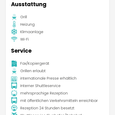
Ausstattung
Grill
Heizung
Klimaanlage
Wi-Fi
Service
Fax/Kopiergerät
Grillen erlaubt
internationale Presse erhältlich
Interner Shuttleservice
mehrsprachige Rezeption
mit öffentlichen Verkehrsmitteln erreichbar
Rezeption 24 Stunden besetzt
Leaflet
|
©
Koobcamp S.r.l.