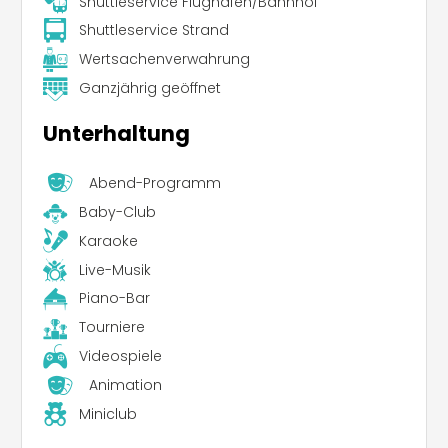
Shuttleservice Flughafen/Bahnhof
Shuttleservice Strand
Wertsachenverwahrung
Ganzjährig geöffnet
Unterhaltung
Abend-Programm
Baby-Club
Karaoke
Live-Musik
Piano-Bar
Tourniere
Videospiele
Animation
Miniclub